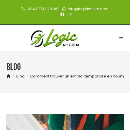
Skip
0040 774 028 963
info@logicinterim.com
to
content
Blog
>
Blog
>
Comment trouver un emploi temporaire en Roumanie