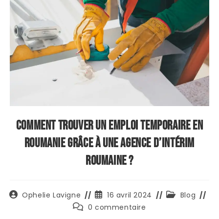
Comment trouver un emploi temporaire en
Roumanie grâce à une agence d’intérim
roumaine ?
Auteur/autrice
Publication
Post
Ophelie Lavigne
16 avril 2024
Blog
de
publiée :
category:
Commentaires
0 commentaire
la
de