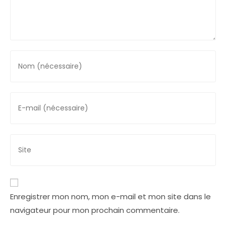
Enter
your
name
or
Enter
username
your
to
email
comment
address
Saisir
to
l’URL
comment
de
votre
site
Enregistrer mon nom, mon e-mail et mon site dans le
(facultatif)
navigateur pour mon prochain commentaire.