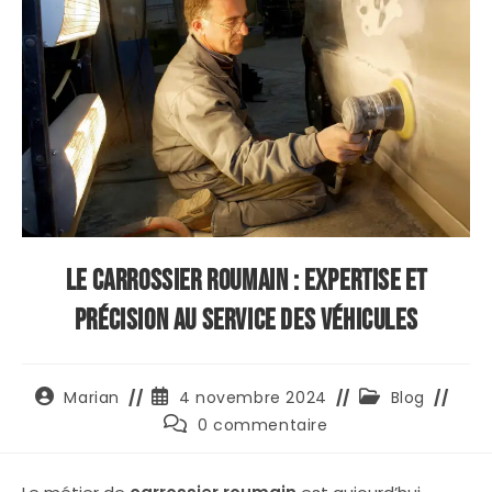
Le Carrossier Roumain : Expertise et
Précision au Service des Véhicules
Auteur/autrice
Publication
Post
Marian
4 novembre 2024
Blog
de
publiée :
category:
Commentaires
0 commentaire
la
de
publication :
la
publication :