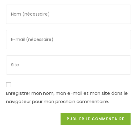
Enter
your
name
or
Enter
username
your
to
email
comment
address
Saisir
to
l’URL
comment
de
votre
site
Enregistrer mon nom, mon e-mail et mon site dans le
(facultatif)
navigateur pour mon prochain commentaire.