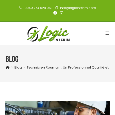
Skip
0040 774 028 963
info@logicinterim.com
to
content
Blog
>
Blog
>
Technicien Roumain : Un Professionnel Qualifié et T