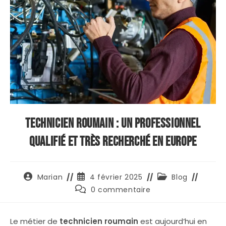
Technicien Roumain : Un Professionnel
Qualifié et Très Recherché en Europe
Auteur/autrice
Publication
Post
Marian
4 février 2025
Blog
de
publiée :
category:
Commentaires
0 commentaire
la
de
publication :
la
publication :
Le métier de
technicien roumain
est aujourd’hui en