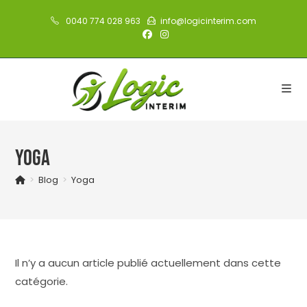
Skip
0040 774 028 963
info@logicinterim.com
to
content
Yoga
>
Blog
>
Yoga
Il n’y a aucun article publié actuellement dans cette
catégorie.